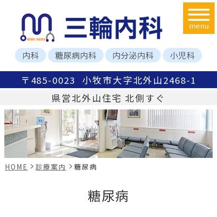
menu
内科
糖尿病内科
内分泌内科
小児科
〒485-0023
小牧市大字北外山2468-1
県営北外山住宅 北側すぐ
HOME
診療案内
糖尿病
糖尿病